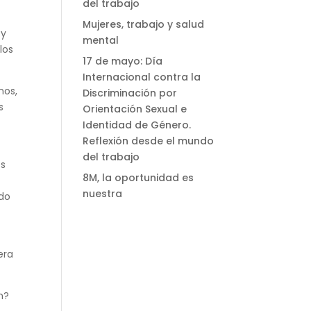
del trabajo
Mujeres, trabajo y salud
 y
mental
los
17 de mayo: Día
Internacional contra la
nos,
Discriminación por
s
Orientación Sexual e
Identidad de Género.
Reflexión desde el mundo
del trabajo
es
8M, la oportunidad es
nuestra
ndo
era
n?