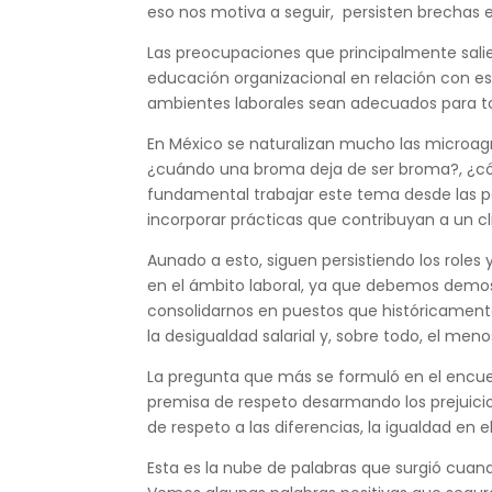
eso nos motiva a seguir, persisten brechas 
Las preocupaciones que principalmente salier
educación organizacional en relación con est
ambientes laborales sean adecuados para to
En México se naturalizan mucho las microag
¿cuándo una broma deja de ser broma?, ¿cóm
fundamental trabajar este tema desde las p
incorporar prácticas que contribuyan a un c
Aunado a esto, siguen persistiendo los roles
en el ámbito laboral, ya que debemos demos
consolidarnos en puestos que históricament
la desigualdad salarial y, sobre todo, el me
La pregunta que más se formuló en el encue
premisa de respeto desarmando los prejuici
de respeto a las diferencias, la igualdad en e
Esta es la nube de palabras que surgió cuand