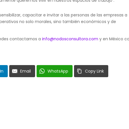
amente queremos vivir en nuestros espacios de trabajo :
bilizar, capacitar e invitar a las personas de las empresas a
perativos no solo morales, sino también económicos y de
uedes contactarnos a
info@nodosconsultora.com
y en México c
In
Email
WhatsApp
Copy Link