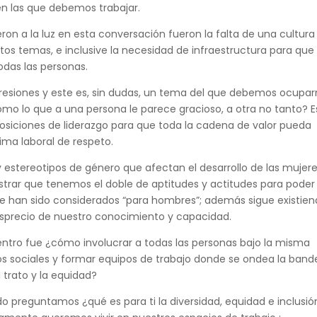
en las que debemos trabajar.
on a la luz en esta conversación fueron la falta de una cultura
os temas, e inclusive la necesidad de infraestructura para que 
das las personas.
resiones y este es, sin dudas, un tema del que debemos ocupar
o lo que a una persona le parece gracioso, a otra no tanto? E
osiciones de liderazgo para que toda la cadena de valor pueda
lima laboral de respeto.
 y estereotipos de género que afectan el desarrollo de las mujer
trar que tenemos el doble de aptitudes y actitudes para poder
e han sido considerados “para hombres”; además sigue existie
nosprecio de nuestro conocimiento y capacidad.
ntro fue ¿cómo involucrar a todas las personas bajo la misma
os sociales y formar equipos de trabajo donde se ondea la band
l trato y la equidad?
o preguntamos ¿qué es para ti la diversidad, equidad e inclusió